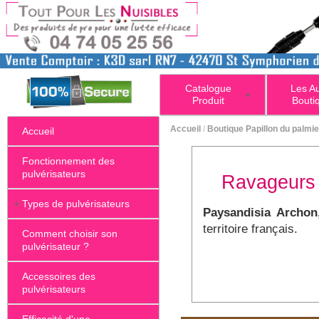
Catalogue
Les A
+
Produit
Bouti
Accueil
/
Boutique Papillon du palmie
Accueil
Fonctionnement des
pulvérisateurs
Ravageurs d
+
Types de pulvérisateurs
Paysandisia Archon
territoire français.
Comment choisir son
pulvérisateur ?
Accessoires des
pulvérisateurs