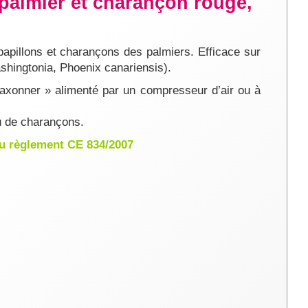
 palmier et charançon rouge,
 papillons et charançons des palmiers. Efficace sur
shingtonia, Phoenix canariensis).
 blaxonner » alimenté par un compresseur d’air ou à
ou de charançons.
au règlement CE 834/2007