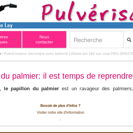
utres
Nous
+
ques
contacter
r
/ Pulvérisateur électrique avec batterie Lithium-ion 18V sur roue PRO SPRAYER
u palmier: il est temps de reprendre 
, le papillon du palmier
est un ravageur des palmiers,
Besoin de plus d'infos ?
Visiter notre site d'information
/