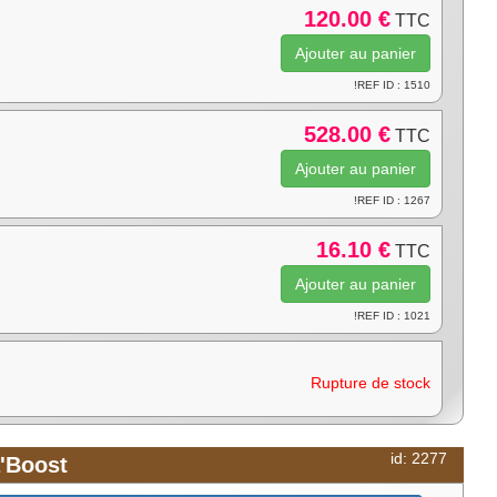
120.00 €
TTC
!REF ID : 1510
528.00 €
TTC
!REF ID : 1267
16.10 €
TTC
!REF ID : 1021
Rupture de stock
id: 2277
'Boost